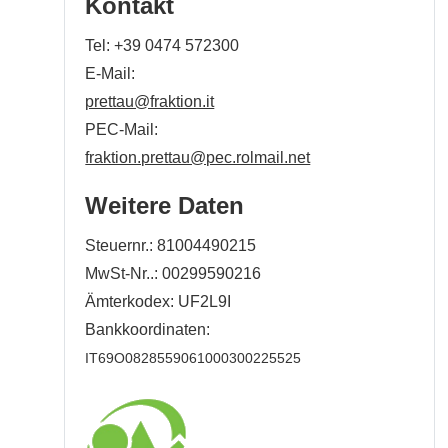
Kontakt
Tel:
+39 0474 572300
E-Mail:
prettau@fraktion.it
PEC-Mail:
fraktion.prettau@pec.rolmail.net
Weitere Daten
Steuernr.: 81004490215
MwSt-Nr..: 00299590216
Ämterkodex: UF2L9I
Bankkoordinaten:
IT69O0828559061000300225525