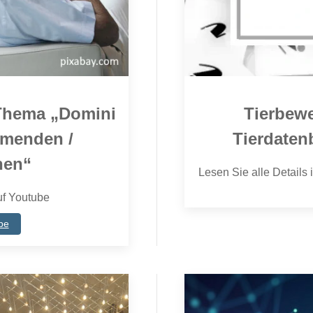
Thema „Domini
Tierbew
llmenden /
Tierdaten
nen“
Lesen Sie alle Details i
uf Youtube
be