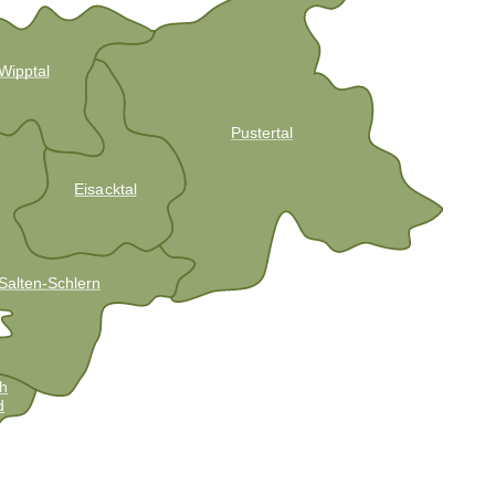
Wipptal
Pustertal
Eisacktal
Salten-Schlern
h
d