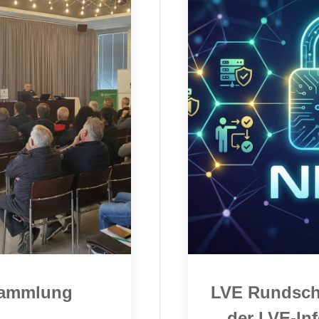
sammlung
LVE Rundschr
der LVE-In