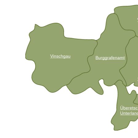
Vinschgau
Burggrafenamt
Überetsc
Unterlan