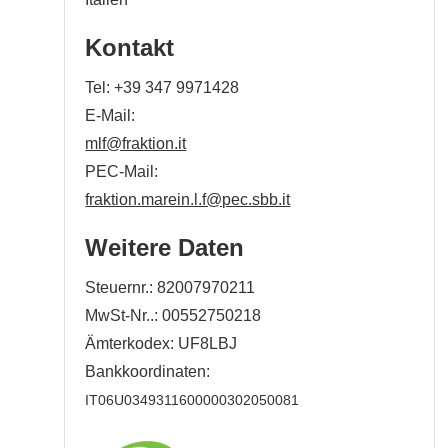
Kontakt
Tel:
+39 347 9971428
E-Mail:
mlf@fraktion.it
PEC-Mail:
fraktion.marein.l.f@pec.sbb.it
Weitere Daten
Steuernr.: 82007970211
MwSt-Nr..: 00552750218
Ämterkodex: UF8LBJ
Bankkoordinaten:
IT06U0349311600000302050081